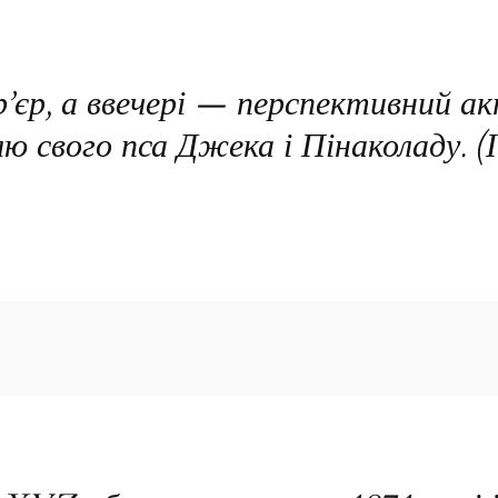
’єр, а ввечері — перспективний ак
лю свого пса Джека і Пінаколаду. 