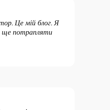
тор. Це мій блог. Я
(І ще потрапляти