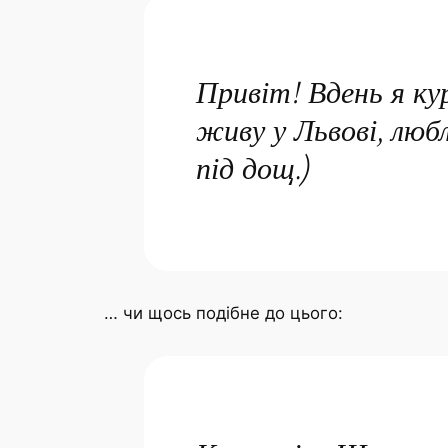
Привіт! Вдень я кур
живу у Львові, люб
під дощ.)
… чи щось подібне до цього: