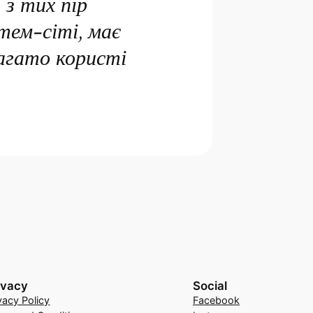
 з тих пір
тем-сіті, має
агато користі
ivacy
Social
vacy Policy
Facebook