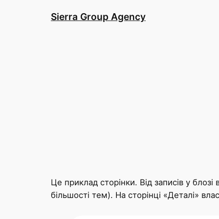
Skip
Sierra Group Agency
to
content
Це приклад сторінки. Від записів у блозі
більшості тем). На сторінці «Деталі» вла