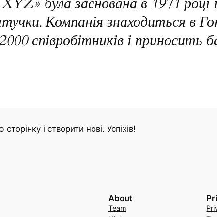
YZ» була заснована в 1971 році і
штучки. Компанія знаходиться в Го
000 співробітників і приносить б
 сторінку і створити нові. Успіхів!
About
Pr
Team
Pri